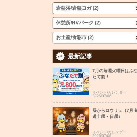
岩盤浴/岩盤ヨガ (2)
休憩所/RVパーク (2)
お土産/食彩市 (2)
最新記事
7月の毎週火曜日はふ
たて割！
イベント/カレンダー
2026/07/06
昼からロウリュ（7月 
週土曜・日曜）
イベント/カレンダー
2026/07/06