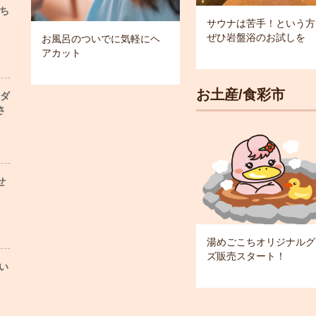
ち
サウナは苦手！という方
ぜひ岩盤浴のお試しを
お風呂のついでに気軽にヘ
アカット
お土産/食彩市
ンダ
さ
せ
湯めごこちオリジナルグ
ズ販売スタート！
い