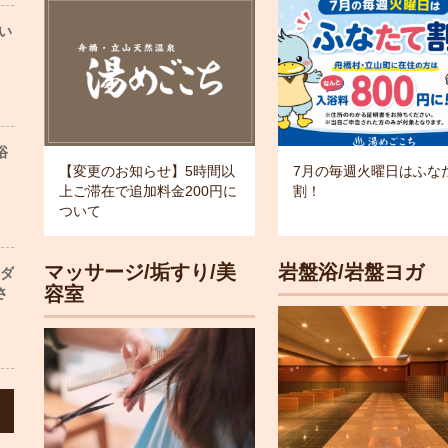
い
浴
【変更のお知らせ】5時間以
7月の毎週火曜日はふな
上ご滞在で追加料金200円に
割！
ついて
マッサージ/垢すり/美
岩盤浴/岩盤ヨガ
ンダ
容室
さ