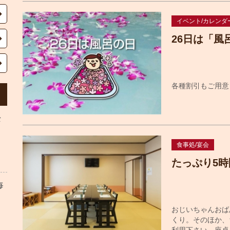
イベント/カレンダ
26日は「風
各種割引もご用意
な
食事処/宴会
たっぷり5
毎
おじいちゃんおば
くり。そのほか、
利用下さい。座卓