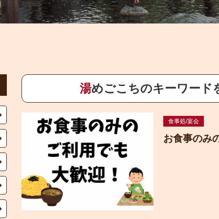
湯めごこちのキーワード
食事処/宴会
お食事のみ