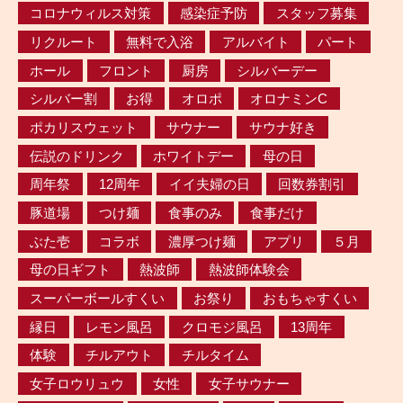
コロナウィルス対策
感染症予防
スタッフ募集
リクルート
無料で入浴
アルバイト
パート
ホール
フロント
厨房
シルバーデー
シルバー割
お得
オロポ
オロナミンC
ポカリスウェット
サウナー
サウナ好き
伝説のドリンク
ホワイトデー
母の日
周年祭
12周年
イイ夫婦の日
回数券割引
豚道場
つけ麺
食事のみ
食事だけ
ぶた壱
コラボ
濃厚つけ麺
アプリ
５月
母の日ギフト
熱波師
熱波師体験会
スーパーボールすくい
お祭り
おもちゃすくい
縁日
レモン風呂
クロモジ風呂
13周年
体験
チルアウト
チルタイム
女子ロウリュウ
女性
女子サウナー