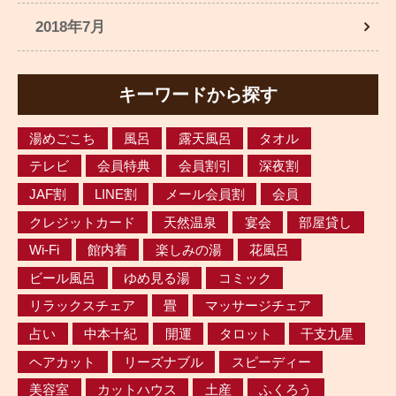
2018年7月
キーワードから探す
湯めごこち
風呂
露天風呂
タオル
テレビ
会員特典
会員割引
深夜割
JAF割
LINE割
メール会員割
会員
クレジットカード
天然温泉
宴会
部屋貸し
Wi-Fi
館内着
楽しみの湯
花風呂
ビール風呂
ゆめ見る湯
コミック
リラックスチェア
畳
マッサージチェア
占い
中本十紀
開運
タロット
干支九星
ヘアカット
リーズナブル
スピーディー
美容室
カットハウス
土産
ふくろう