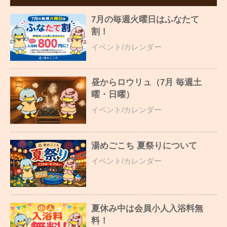
7月の毎週火曜日はふなたて
割！
イベント/カレンダー
昼からロウリュ（7月 毎週土
曜・日曜）
イベント/カレンダー
湯めごこち 夏祭りについて
イベント/カレンダー
夏休み中は会員小人入浴料無
料！