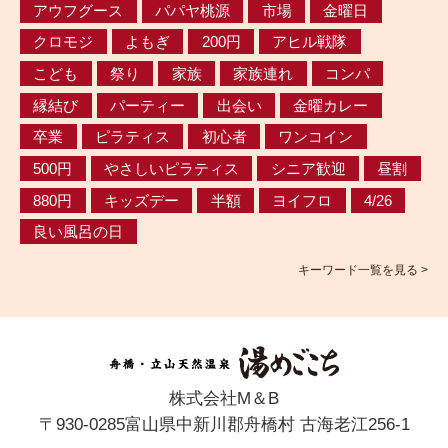
アウフグース
パパヤ桃源
市場
金曜日
クロモジ
よもぎ
200円
アヒル戦隊
こども
祭り
家族
家族連れ
コンパ
縁結び
パーティー
出会い
金曜カレー
卒業
ピラティス
初心者
ワンコイン
500円
やさしいピラティス
シニア歓迎
昼割
880円
キッズデー
半額
ヨイフロ
4/26
良い風呂の日
キーワード一覧を見る >
株式会社M＆B
〒930-0285富山県中新川郡舟橋村 古海老江256-1