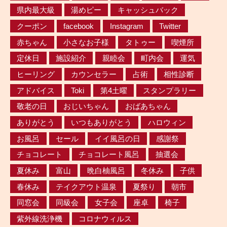
県内最大級
湯めピー
キャッシュバック
クーポン
facebook
Instagram
Twitter
赤ちゃん
小さなお子様
タトゥー
喫煙所
定休日
施設紹介
親睦会
町内会
運気
ヒーリング
カウンセラー
占術
相性診断
アドバイス
Toki
第4土曜
スタンプラリー
敬老の日
おじいちゃん
おばあちゃん
ありがとう
いつもありがとう
ハロウィン
お風呂
セール
イイ風呂の日
感謝祭
チョコレート
チョコレート風呂
抽選会
夏休み
富山
晩白柚風呂
冬休み
子供
春休み
テイクアウト温泉
夏祭り
朝市
同窓会
同級会
女子会
座卓
椅子
紫外線洗浄機
コロナウィルス