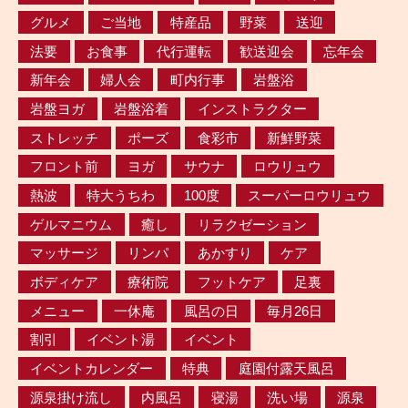
グルメ
ご当地
特産品
野菜
送迎
法要
お食事
代行運転
歓送迎会
忘年会
新年会
婦人会
町内行事
岩盤浴
岩盤ヨガ
岩盤浴着
インストラクター
ストレッチ
ポーズ
食彩市
新鮮野菜
フロント前
ヨガ
サウナ
ロウリュウ
熱波
特大うちわ
100度
スーパーロウリュウ
ゲルマニウム
癒し
リラクゼーション
マッサージ
リンパ
あかすり
ケア
ボディケア
療術院
フットケア
足裏
メニュー
一休庵
風呂の日
毎月26日
割引
イベント湯
イベント
イベントカレンダー
特典
庭園付露天風呂
源泉掛け流し
内風呂
寝湯
洗い場
源泉