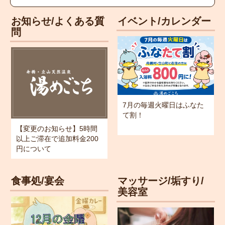
お知らせ/よくある質
イベント/カレンダー
問
7月の毎週火曜日はふなた
て割！
【変更のお知らせ】5時間
以上ご滞在で追加料金200
円について
食事処/宴会
マッサージ/垢すり/
美容室