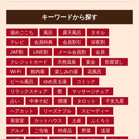
キーワードから探す
湯めごこち
風呂
露天風呂
タオル
テレビ
会員特典
会員割引
深夜割
JAF割
LINE割
メール会員割
会員
クレジットカード
天然温泉
宴会
部屋貸し
Wi-Fi
館内着
楽しみの湯
花風呂
ビール風呂
ゆめ見る湯
コミック
リラックスチェア
畳
マッサージチェア
占い
中本十紀
開運
タロット
干支九星
ヘアカット
リーズナブル
スピーディー
美容室
カットハウス
土産
ふくろう
グルメ
ご当地
特産品
野菜
送迎