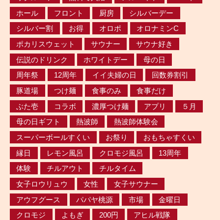
ホール
フロント
厨房
シルバーデー
シルバー割
お得
オロポ
オロナミンC
ポカリスウェット
サウナー
サウナ好き
伝説のドリンク
ホワイトデー
母の日
周年祭
12周年
イイ夫婦の日
回数券割引
豚道場
つけ麺
食事のみ
食事だけ
ぶた壱
コラボ
濃厚つけ麺
アプリ
５月
母の日ギフト
熱波師
熱波師体験会
スーパーボールすくい
お祭り
おもちゃすくい
縁日
レモン風呂
クロモジ風呂
13周年
体験
チルアウト
チルタイム
女子ロウリュウ
女性
女子サウナー
アウフグース
パパヤ桃源
市場
金曜日
クロモジ
よもぎ
200円
アヒル戦隊