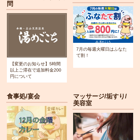
問
7月の毎週火曜日はふなた
て割！
【変更のお知らせ】5時間
以上ご滞在で追加料金200
円について
食事処/宴会
マッサージ/垢すり/
美容室