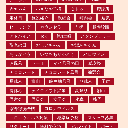
赤ちゃん
小さなお子様
タトゥー
喫煙所
定休日
施設紹介
親睦会
町内会
運気
ヒーリング
カウンセラー
占術
相性診断
アドバイス
Toki
第4土曜
スタンプラリー
敬老の日
おじいちゃん
おばあちゃん
ありがとう
いつもありがとう
ハロウィン
お風呂
セール
イイ風呂の日
感謝祭
チョコレート
チョコレート風呂
抽選会
夏休み
富山
晩白柚風呂
冬休み
子供
春休み
テイクアウト温泉
夏祭り
朝市
同窓会
同級会
女子会
座卓
椅子
紫外線洗浄機
コロナウィルス
コロナウィルス対策
感染症予防
スタッフ募集
リクルート
無料で入浴
アルバイト
パート