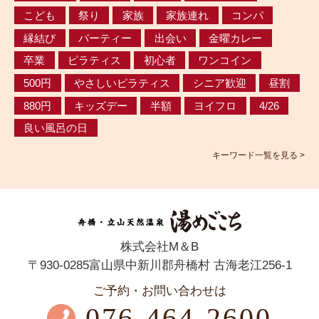
こども
祭り
家族
家族連れ
コンパ
縁結び
パーティー
出会い
金曜カレー
卒業
ピラティス
初心者
ワンコイン
500円
やさしいピラティス
シニア歓迎
昼割
880円
キッズデー
半額
ヨイフロ
4/26
良い風呂の日
キーワード一覧を見る >
株式会社M＆B
〒930-0285富山県中新川郡舟橋村 古海老江256-1
ご予約・お問い合わせは
076-464-2600