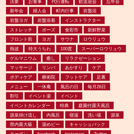
法要
お食事
代行運転
歓送迎会
忘年会
新年会
婦人会
町内行事
岩盤浴
岩盤ヨガ
岩盤浴着
インストラクター
ストレッチ
ポーズ
食彩市
新鮮野菜
フロント前
ヨガ
サウナ
ロウリュウ
熱波
特大うちわ
100度
スーパーロウリュウ
ゲルマニウム
癒し
リラクゼーション
マッサージ
リンパ
あかすり
ケア
ボディケア
療術院
フットケア
足裏
メニュー
一休庵
風呂の日
毎月26日
割引
イベント湯
イベント
イベントカレンダー
特典
庭園付露天風呂
源泉掛け流し
内風呂
寝湯
洗い場
源泉
県内最大級
湯めピー
キャッシュバック
クーポン
facebook
Instagram
Twitter