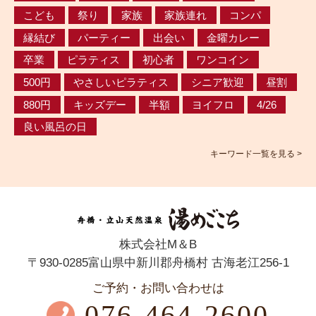
こども
祭り
家族
家族連れ
コンパ
縁結び
パーティー
出会い
金曜カレー
卒業
ピラティス
初心者
ワンコイン
500円
やさしいピラティス
シニア歓迎
昼割
880円
キッズデー
半額
ヨイフロ
4/26
良い風呂の日
キーワード一覧を見る >
株式会社M＆B
〒930-0285富山県中新川郡舟橋村 古海老江256-1
ご予約・お問い合わせは
076-464-2600