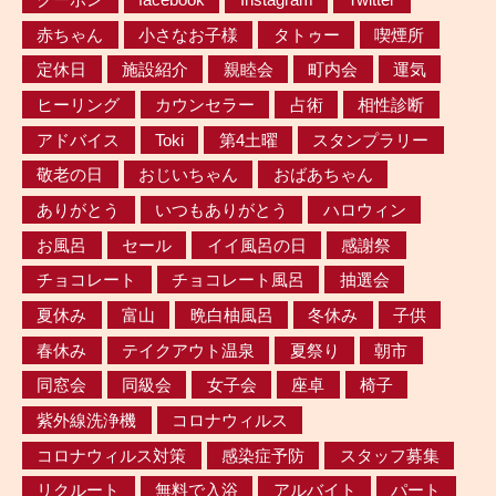
赤ちゃん
小さなお子様
タトゥー
喫煙所
定休日
施設紹介
親睦会
町内会
運気
ヒーリング
カウンセラー
占術
相性診断
アドバイス
Toki
第4土曜
スタンプラリー
敬老の日
おじいちゃん
おばあちゃん
ありがとう
いつもありがとう
ハロウィン
お風呂
セール
イイ風呂の日
感謝祭
チョコレート
チョコレート風呂
抽選会
夏休み
富山
晩白柚風呂
冬休み
子供
春休み
テイクアウト温泉
夏祭り
朝市
同窓会
同級会
女子会
座卓
椅子
紫外線洗浄機
コロナウィルス
コロナウィルス対策
感染症予防
スタッフ募集
リクルート
無料で入浴
アルバイト
パート