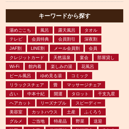
キーワードから探す
湯めごこち
風呂
露天風呂
タオル
テレビ
会員特典
会員割引
深夜割
JAF割
LINE割
メール会員割
会員
クレジットカード
天然温泉
宴会
部屋貸し
Wi-Fi
館内着
楽しみの湯
花風呂
ビール風呂
ゆめ見る湯
コミック
リラックスチェア
畳
マッサージチェア
占い
中本十紀
開運
タロット
干支九星
ヘアカット
リーズナブル
スピーディー
美容室
カットハウス
土産
ふくろう
グルメ
ご当地
特産品
野菜
送迎