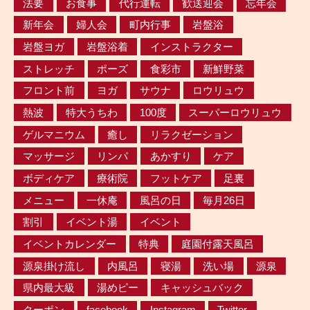
法要
お食事
代行運転
歓送迎会
忘年会
新年会
婦人会
町内行事
岩盤浴
岩盤ヨガ
岩盤浴着
インストラクター
ストレッチ
ポーズ
食彩市
新鮮野菜
フロント前
ヨガ
サウナ
ロウリュウ
熱波
特大うちわ
100度
スーパーロウリュウ
ゲルマニウム
癒し
リラクゼーション
マッサージ
リンパ
あかすり
ケア
ボディケア
療術院
フットケア
足裏
メニュー
一休庵
風呂の日
毎月26日
割引
イベント湯
イベント
イベントカレンダー
特典
庭園付露天風呂
源泉掛け流し
内風呂
寝湯
洗い場
源泉
県内最大級
湯めピー
キャッシュバック
クーポン
facebook
Instagram
Twitter