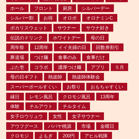
ホール
フロント
厨房
シルバーデー
シルバー割
お得
オロポ
オロナミンC
ポカリスウェット
サウナー
サウナ好き
伝説のドリンク
ホワイトデー
母の日
周年祭
12周年
イイ夫婦の日
回数券割引
豚道場
つけ麺
食事のみ
食事だけ
ぶた壱
コラボ
濃厚つけ麺
アプリ
５月
母の日ギフト
熱波師
熱波師体験会
スーパーボールすくい
お祭り
おもちゃすくい
縁日
レモン風呂
クロモジ風呂
13周年
体験
チルアウト
チルタイム
女子ロウリュウ
女性
女子サウナー
アウフグース
パパヤ桃源
市場
金曜日
クロモジ
よもぎ
200円
アヒル戦隊