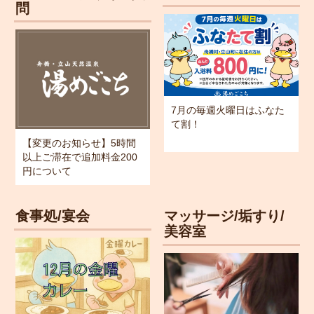
問
7月の毎週火曜日はふなた
て割！
【変更のお知らせ】5時間
以上ご滞在で追加料金200
円について
食事処/宴会
マッサージ/垢すり/
美容室