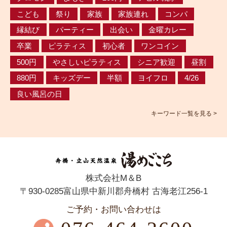
こども
祭り
家族
家族連れ
コンパ
縁結び
パーティー
出会い
金曜カレー
卒業
ピラティス
初心者
ワンコイン
500円
やさしいピラティス
シニア歓迎
昼割
880円
キッズデー
半額
ヨイフロ
4/26
良い風呂の日
キーワード一覧を見る >
株式会社M＆B
〒930-0285富山県中新川郡舟橋村 古海老江256-1
ご予約・お問い合わせは