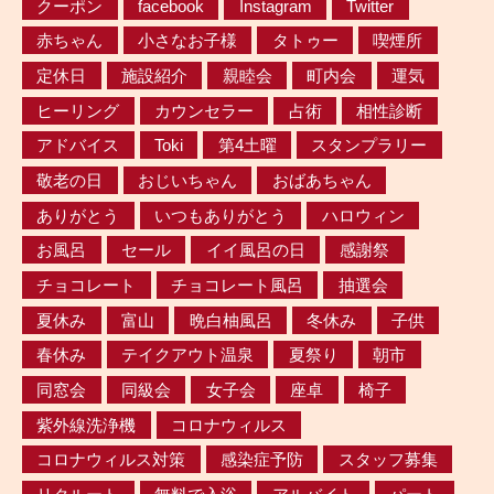
クーポン
facebook
Instagram
Twitter
赤ちゃん
小さなお子様
タトゥー
喫煙所
定休日
施設紹介
親睦会
町内会
運気
ヒーリング
カウンセラー
占術
相性診断
アドバイス
Toki
第4土曜
スタンプラリー
敬老の日
おじいちゃん
おばあちゃん
ありがとう
いつもありがとう
ハロウィン
お風呂
セール
イイ風呂の日
感謝祭
チョコレート
チョコレート風呂
抽選会
夏休み
富山
晩白柚風呂
冬休み
子供
春休み
テイクアウト温泉
夏祭り
朝市
同窓会
同級会
女子会
座卓
椅子
紫外線洗浄機
コロナウィルス
コロナウィルス対策
感染症予防
スタッフ募集