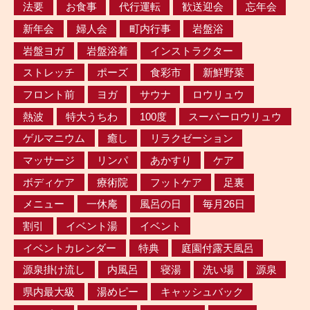
法要
お食事
代行運転
歓送迎会
忘年会
新年会
婦人会
町内行事
岩盤浴
岩盤ヨガ
岩盤浴着
インストラクター
ストレッチ
ポーズ
食彩市
新鮮野菜
フロント前
ヨガ
サウナ
ロウリュウ
熱波
特大うちわ
100度
スーパーロウリュウ
ゲルマニウム
癒し
リラクゼーション
マッサージ
リンパ
あかすり
ケア
ボディケア
療術院
フットケア
足裏
メニュー
一休庵
風呂の日
毎月26日
割引
イベント湯
イベント
イベントカレンダー
特典
庭園付露天風呂
源泉掛け流し
内風呂
寝湯
洗い場
源泉
県内最大級
湯めピー
キャッシュバック