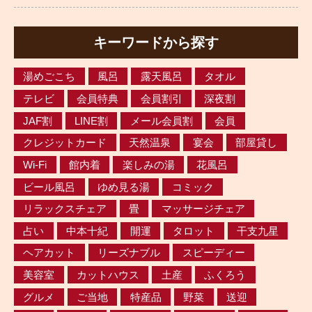
キーワードから探す
湯めごこち
風呂
露天風呂
タオル
テレビ
会員特典
会員割引
深夜割
JAF割
LINE割
メール会員割
会員
クレジットカード
天然温泉
宴会
部屋貸し
Wi-Fi
館内着
楽しみの湯
花風呂
ビール風呂
ゆめ見る湯
コミック
リラックスチェア
畳
マッサージチェア
占い
中本十紀
開運
タロット
干支九星
ヘアカット
リーズナブル
スピーディー
美容室
カットハウス
土産
ふくろう
グルメ
ご当地
特産品
野菜
送迎