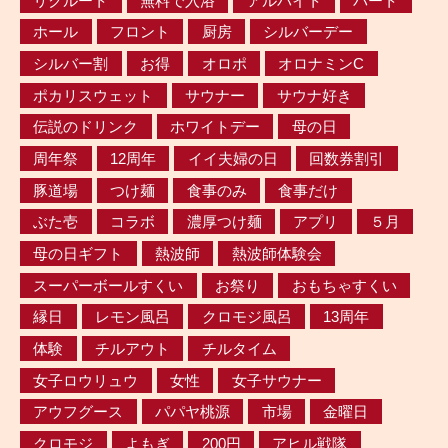
リクルート
無料で入浴
アルバイト
パート
ホール
フロント
厨房
シルバーデー
シルバー割
お得
オロポ
オロナミンC
ポカリスウェット
サウナー
サウナ好き
伝説のドリンク
ホワイトデー
母の日
周年祭
12周年
イイ夫婦の日
回数券割引
豚道場
つけ麺
食事のみ
食事だけ
ぶた壱
コラボ
濃厚つけ麺
アプリ
５月
母の日ギフト
熱波師
熱波師体験会
スーパーボールすくい
お祭り
おもちゃすくい
縁日
レモン風呂
クロモジ風呂
13周年
体験
チルアウト
チルタイム
女子ロウリュウ
女性
女子サウナー
アウフグース
パパヤ桃源
市場
金曜日
クロモジ
よもぎ
200円
アヒル戦隊