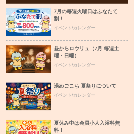
7月の毎週火曜日はふなたて
割！
イベント/カレンダー
昼からロウリュ（7月 毎週土
曜・日曜）
イベント/カレンダー
湯めごこち 夏祭りについて
イベント/カレンダー
夏休み中は会員小人入浴料無
料！