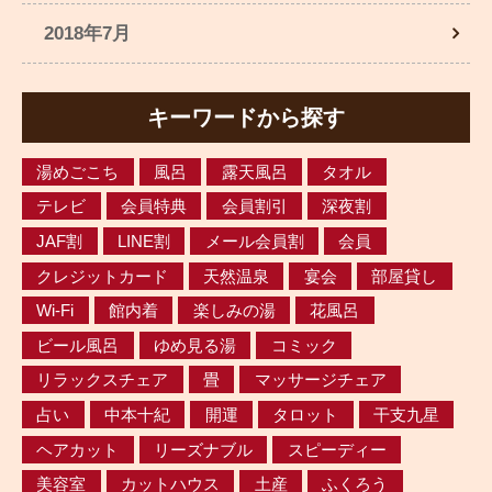
2018年7月
キーワードから探す
湯めごこち
風呂
露天風呂
タオル
テレビ
会員特典
会員割引
深夜割
JAF割
LINE割
メール会員割
会員
クレジットカード
天然温泉
宴会
部屋貸し
Wi-Fi
館内着
楽しみの湯
花風呂
ビール風呂
ゆめ見る湯
コミック
リラックスチェア
畳
マッサージチェア
占い
中本十紀
開運
タロット
干支九星
ヘアカット
リーズナブル
スピーディー
美容室
カットハウス
土産
ふくろう