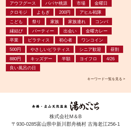
アウフグース
パパヤ桃源
市場
金曜日
クロモジ
よもぎ
200円
アヒル戦隊
こども
祭り
家族
家族連れ
コンパ
縁結び
パーティー
出会い
金曜カレー
卒業
ピラティス
初心者
ワンコイン
500円
やさしいピラティス
シニア歓迎
昼割
880円
キッズデー
半額
ヨイフロ
4/26
良い風呂の日
キーワード一覧を見る >
株式会社M＆B
〒930-0285富山県中新川郡舟橋村 古海老江256-1