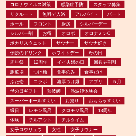
コロナウィルス対策
感染症予防
スタッフ募集
リクルート
無料で入浴
アルバイト
パート
ホール
フロント
厨房
シルバーデー
シルバー割
お得
オロポ
オロナミンC
ポカリスウェット
サウナー
サウナ好き
伝説のドリンク
ホワイトデー
母の日
周年祭
12周年
イイ夫婦の日
回数券割引
豚道場
つけ麺
食事のみ
食事だけ
ぶた壱
コラボ
濃厚つけ麺
アプリ
５月
母の日ギフト
熱波師
熱波師体験会
スーパーボールすくい
お祭り
おもちゃすくい
縁日
レモン風呂
クロモジ風呂
13周年
体験
チルアウト
チルタイム
女子ロウリュウ
女性
女子サウナー