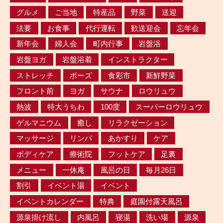
グルメ
ご当地
特産品
野菜
送迎
法要
お食事
代行運転
歓送迎会
忘年会
新年会
婦人会
町内行事
岩盤浴
岩盤ヨガ
岩盤浴着
インストラクター
ストレッチ
ポーズ
食彩市
新鮮野菜
フロント前
ヨガ
サウナ
ロウリュウ
熱波
特大うちわ
100度
スーパーロウリュウ
ゲルマニウム
癒し
リラクゼーション
マッサージ
リンパ
あかすり
ケア
ボディケア
療術院
フットケア
足裏
メニュー
一休庵
風呂の日
毎月26日
割引
イベント湯
イベント
イベントカレンダー
特典
庭園付露天風呂
源泉掛け流し
内風呂
寝湯
洗い場
源泉