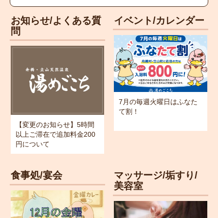
お知らせ/よくある質
イベント/カレンダー
問
7月の毎週火曜日はふなた
て割！
【変更のお知らせ】5時間
以上ご滞在で追加料金200
円について
食事処/宴会
マッサージ/垢すり/
美容室