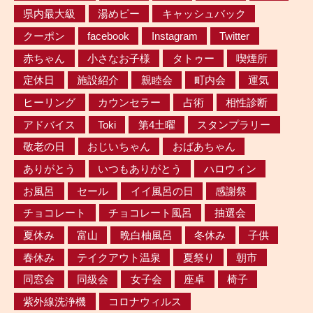
県内最大級
湯めピー
キャッシュバック
クーポン
facebook
Instagram
Twitter
赤ちゃん
小さなお子様
タトゥー
喫煙所
定休日
施設紹介
親睦会
町内会
運気
ヒーリング
カウンセラー
占術
相性診断
アドバイス
Toki
第4土曜
スタンプラリー
敬老の日
おじいちゃん
おばあちゃん
ありがとう
いつもありがとう
ハロウィン
お風呂
セール
イイ風呂の日
感謝祭
チョコレート
チョコレート風呂
抽選会
夏休み
富山
晩白柚風呂
冬休み
子供
春休み
テイクアウト温泉
夏祭り
朝市
同窓会
同級会
女子会
座卓
椅子
紫外線洗浄機
コロナウィルス